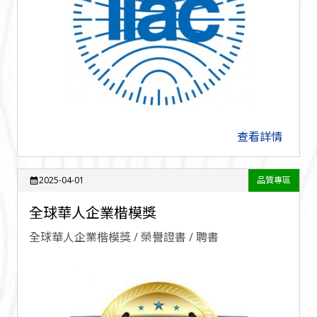
查看詳情
arrow_forward
2025-04-01
品質專區
calendar_month
全球華人企業楷模獎
全球華人企業楷模獎 / 榮譽證書 / 聘書