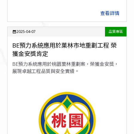
查看詳情
arrow_forward
2025-04-07
品質專區
calendar_month
BE預力系統應用於菓林市地重劃工程 榮
獲金安獎肯定
BE預力系統應用於桃園菓林重劃案，榮獲金安獎，
展現卓越工程品質與安全實績。