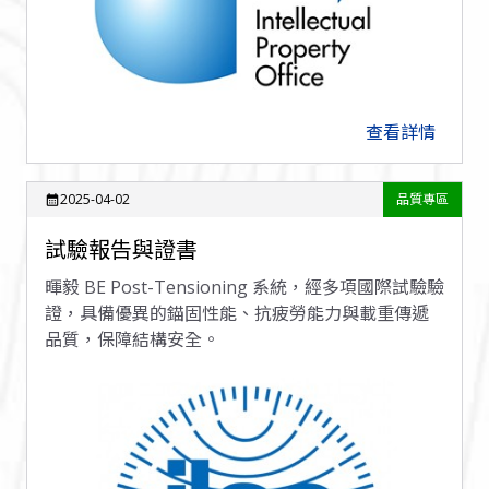
查看詳情
arrow_forward
2025-04-02
品質專區
calendar_month
試驗報告與證書
暉毅 BE Post-Tensioning 系統，經多項國際試驗驗
證，具備優異的錨固性能、抗疲勞能力與載重傳遞
品質，保障結構安全。