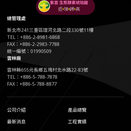
紫雲 生態酵素琥珀館
返
璞
歸
真
總管理處
新北市241三重區環河北路二段330號11樓
TEL：
+886-2-8981-6868
FAX：+886-2-2983-7788
統一編號：01990509
雲林廠
雲林縣655元長鄉五塊村北水路22-83號
TEL：
+886-5-788-7878
FAX：+886-5-788-8877
公司介紹
產品總覽
最新消息
工程實績