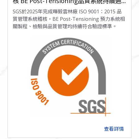
核 BE Post-Tensioning品質系統持續通
過驗證
SGS於2025年完成暉毅雲林廠 ISO 9001：2015 品
質管理系統稽核，BE Post-Tensioning 預力系統相
關製程、檢驗與品質管理均持續符合驗證標準。
查看詳情
arrow_forward