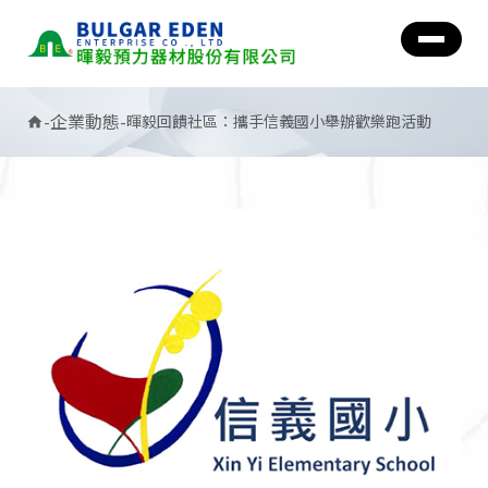
-
企業動態
-
暉毅回饋社區：攜手信義國小舉辦歡樂跑活動
home