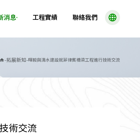
language
新消息
工程實績
聯絡我們
-
拓展新知
-
暉毅與清水建設就菲律賓橋梁工程進行技術交流
home
技術交流