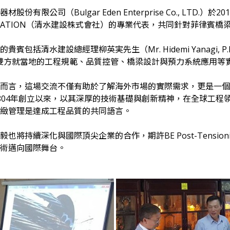
材股份有限公司（Bulgar Eden Enterprise Co., LTD.）於
ORATION（清水建設株式會社）的專業代表，共同針對菲律賓
貴賓包括清水建設總經理柳英実先生（Mr. Hidemi Yanagi, P.E
，雙方就當地的工程規範、品質控管、橋梁設計與預力系統應用等
而言，這場交流不僅有助於了解海外市場的實際需求，更是一個
804年創立以來，以其深厚的技術基礎與創新精神，在全球工程
緻管理是達成工程品質的共同語言。
毅也將持續深化與國際頂尖企業的合作，期許BE Post-Tensi
術邁向國際舞台。