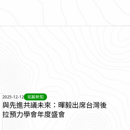
2025-12-12
拓展新知
與先進共議未來：暉毅出席台灣後
拉預力學會年度盛會