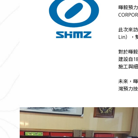
暉毅預力器
CORP
此次來訪的
Lin）
對於暉毅
建設自1
施工與細
未來，暉
灣預力技