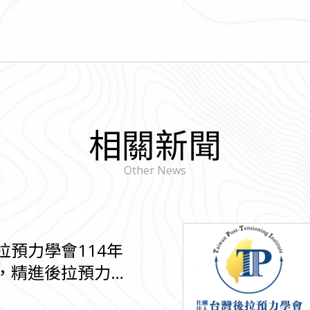
相關新聞
Other News
拉預力學會114年
，精進後拉預力與