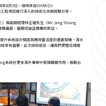
2018年8月3日，接待來自SHIMIZU
橋梁工程項目進行深入的技術交流與經驗分享。
.）與副總經理林正雄先生（Mr. Jeng Shiung
實務議題，展開坦誠且務實的對話。
提升系統設計精度與應用靈活度的重要契機。清水
領域享有盛譽。此次技術座談，讓我們更堅信穩健
oning系統在更多海外專案中發揮關鍵作用，推動台