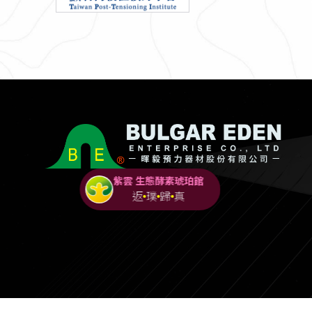
紫雲 生態酵素琥珀館
返
璞
歸
真