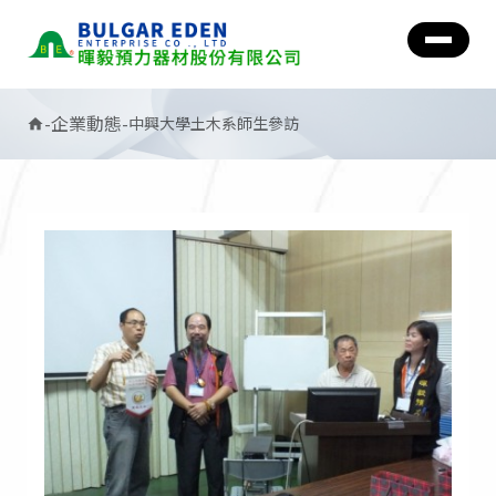
-
企業動態
-
中興大學土木系師生參訪
home