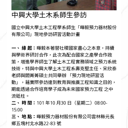
中興大學土木系師生參訪
國立中興大學土木工程學系師生「暉毅預力器材股份
有限公司」現地參訪研習活動計畫
一、 緣 起：
暉毅本著替社稷國家盡心之本意，持續
與學術界研討合作，此次為配合國家之產學合作政
策，增進學界師生了解土木工程實務領域之預力系統
技術，特與中興大學土木工程系壽克堅主任、宋欣泰
老師與閻菁菁碩士共同舉辦 「預力現地研習活
動」，藉實際參訪達到教育與推廣工程知識之目的，
期能透過合作培育學子成為未來國家預力工程 之中
流砥柱。
二、 時 間：
101 年10 月30 日（星期二）08:00-
15:00
三、 地 點：
暉毅預力器材股份有限公司雲林縣元長
鄉五塊村北水路22-83 號