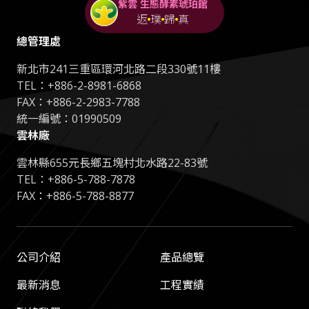
紫雲 生態酵素琥珀館
返
璞
歸
真
總管理處
新北市241三重區環河北路二段330號11樓
TEL：
+886-2-8981-6868
FAX：+886-2-2983-7788
統一編號：01990509
雲林廠
雲林縣655元長鄉五塊村北水路22-83號
TEL：
+886-5-788-7878
FAX：+886-5-788-8877
公司介紹
產品總覽
最新消息
工程實績